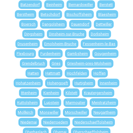
Batzendorf
Beinheim
Bernardswiller
Berstett
Berstheim
Betschdorf
Bischoffsheim
Blaesheim
Boersch
Dangolsheim
Dauendorf
Dettwiller
Dingsheim
Dinsheim-sur-Bruche
Dorlisheim
Drusenheim
Ernolsheim-Bruche
Fessenheim-le-Bas
Flexbourg
Furdenheim
Gambsheim
Gougenheim
Grendelbruch
Gries
Griesheim-pres-Molsheim
Hatten
Hattmatt
Hochfelden
Hoffen
Hohatzenheim
Hohengoeft
Hurtigheim
Innenheim
Ittenheim
Kienheim
Kilstett
Krautergersheim
Kuttolsheim
Lupstein
Marmoutier
Meistratzheim
Mollkirch
Monswiller
Morschwiller
Neugartheim
Niedernai
Niederroedern
Niederschaeffolsheim
Oberhaslach
Obernai
Oberschaeffolsheim