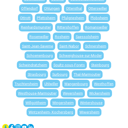
Offendorf
Ohlungen
Ottersthal
Otterswiller
Ottrott
Pfettisheim
Pfulgriesheim
Plobsheim
Reinhardsmunster
Rittershoffen
Romanswiller
Rosenwiller
Rosheim
Saessolsheim
Saint-Jean-Saverne
Saint-Nabor
Schnersheim
Schoenenbourg
Schweighouse-sur-Moder
Schwindratzheim
Soultz-sous-Forets
Steinbourg
Strasbourg
Surbourg
Thal-Marmoutier
Truchtersheim
Uhlwiller
Wangenbourg
Westhoffen
Westhouse-Marmoutier
Weyersheim
Wickersheim
Willgottheim
Wingersheim
Wintershouse
Wintzenheim- Kochersberg
Wiwersheim