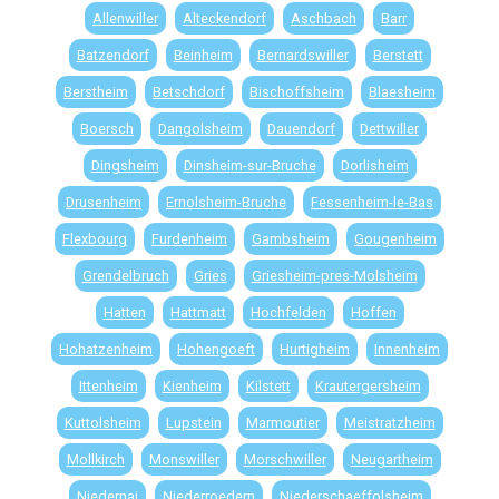
Allenwiller
Alteckendorf
Aschbach
Barr
Batzendorf
Beinheim
Bernardswiller
Berstett
Berstheim
Betschdorf
Bischoffsheim
Blaesheim
Boersch
Dangolsheim
Dauendorf
Dettwiller
Dingsheim
Dinsheim-sur-Bruche
Dorlisheim
Drusenheim
Ernolsheim-Bruche
Fessenheim-le-Bas
Flexbourg
Furdenheim
Gambsheim
Gougenheim
Grendelbruch
Gries
Griesheim-pres-Molsheim
Hatten
Hattmatt
Hochfelden
Hoffen
Hohatzenheim
Hohengoeft
Hurtigheim
Innenheim
Ittenheim
Kienheim
Kilstett
Krautergersheim
Kuttolsheim
Lupstein
Marmoutier
Meistratzheim
Mollkirch
Monswiller
Morschwiller
Neugartheim
Niedernai
Niederroedern
Niederschaeffolsheim