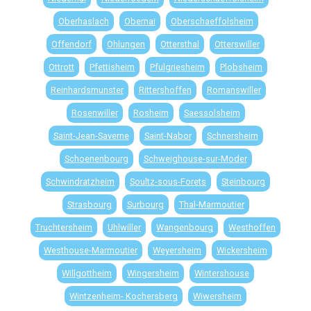
Oberhaslach
Obernai
Oberschaeffolsheim
Offendorf
Ohlungen
Ottersthal
Otterswiller
Ottrott
Pfettisheim
Pfulgriesheim
Plobsheim
Reinhardsmunster
Rittershoffen
Romanswiller
Rosenwiller
Rosheim
Saessolsheim
Saint-Jean-Saverne
Saint-Nabor
Schnersheim
Schoenenbourg
Schweighouse-sur-Moder
Schwindratzheim
Soultz-sous-Forets
Steinbourg
Strasbourg
Surbourg
Thal-Marmoutier
Truchtersheim
Uhlwiller
Wangenbourg
Westhoffen
Westhouse-Marmoutier
Weyersheim
Wickersheim
Willgottheim
Wingersheim
Wintershouse
Wintzenheim- Kochersberg
Wiwersheim