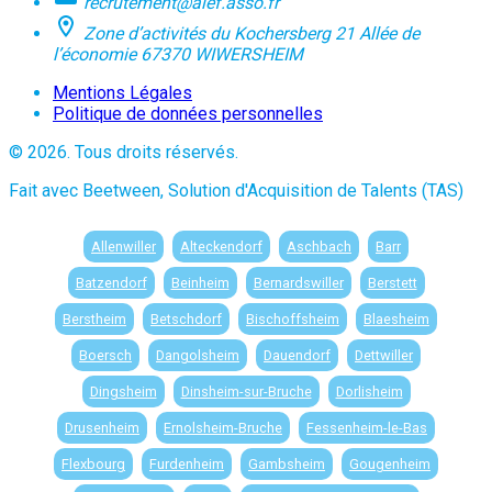
recrutement@alef.asso.fr
Zone d’activités du Kochersberg 21 Allée de
l’économie 67370 WIWERSHEIM
Mentions Légales
Politique de données personnelles
© 2026. Tous droits réservés.
Fait avec Beetween, Solution d'Acquisition de Talents (TAS)
Allenwiller
Alteckendorf
Aschbach
Barr
Batzendorf
Beinheim
Bernardswiller
Berstett
Berstheim
Betschdorf
Bischoffsheim
Blaesheim
Boersch
Dangolsheim
Dauendorf
Dettwiller
Dingsheim
Dinsheim-sur-Bruche
Dorlisheim
Drusenheim
Ernolsheim-Bruche
Fessenheim-le-Bas
Flexbourg
Furdenheim
Gambsheim
Gougenheim