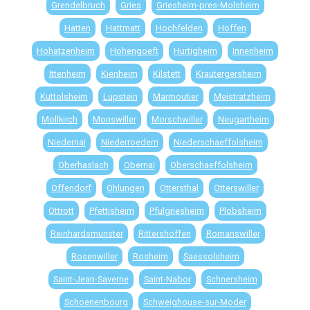
Grendelbruch
Gries
Griesheim-pres-Molsheim
Hatten
Hattmatt
Hochfelden
Hoffen
Hohatzenheim
Hohengoeft
Hurtigheim
Innenheim
Ittenheim
Kienheim
Kilstett
Krautergersheim
Kuttolsheim
Lupstein
Marmoutier
Meistratzheim
Mollkirch
Monswiller
Morschwiller
Neugartheim
Niedernai
Niederroedern
Niederschaeffolsheim
Oberhaslach
Obernai
Oberschaeffolsheim
Offendorf
Ohlungen
Ottersthal
Otterswiller
Ottrott
Pfettisheim
Pfulgriesheim
Plobsheim
Reinhardsmunster
Rittershoffen
Romanswiller
Rosenwiller
Rosheim
Saessolsheim
Saint-Jean-Saverne
Saint-Nabor
Schnersheim
Schoenenbourg
Schweighouse-sur-Moder