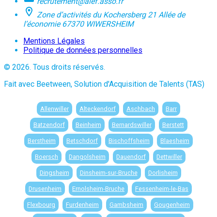
recrutement@alef.asso.fr
Zone d’activités du Kochersberg 21 Allée de
l’économie 67370 WIWERSHEIM
Mentions Légales
Politique de données personnelles
© 2026. Tous droits réservés.
Fait avec Beetween, Solution d'Acquisition de Talents (TAS)
Allenwiller
Alteckendorf
Aschbach
Barr
Batzendorf
Beinheim
Bernardswiller
Berstett
Berstheim
Betschdorf
Bischoffsheim
Blaesheim
Boersch
Dangolsheim
Dauendorf
Dettwiller
Dingsheim
Dinsheim-sur-Bruche
Dorlisheim
Drusenheim
Ernolsheim-Bruche
Fessenheim-le-Bas
Flexbourg
Furdenheim
Gambsheim
Gougenheim