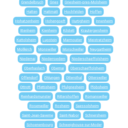
Grendelbruch
Gries
Griesheim-pres-Molsheim
Hatten
Hattmatt
Hochfelden
Hoffen
Hohatzenheim
Hohengoeft
Hurtigheim
Innenheim
Ittenheim
Kienheim
Kilstett
Krautergersheim
Kuttolsheim
Lupstein
Marmoutier
Meistratzheim
Mollkirch
Monswiller
Morschwiller
Neugartheim
Niedernai
Niederroedern
Niederschaeffolsheim
Oberhaslach
Obernai
Oberschaeffolsheim
Offendorf
Ohlungen
Ottersthal
Otterswiller
Ottrott
Pfettisheim
Pfulgriesheim
Plobsheim
Reinhardsmunster
Rittershoffen
Romanswiller
Rosenwiller
Rosheim
Saessolsheim
Saint-Jean-Saverne
Saint-Nabor
Schnersheim
Schoenenbourg
Schweighouse-sur-Moder